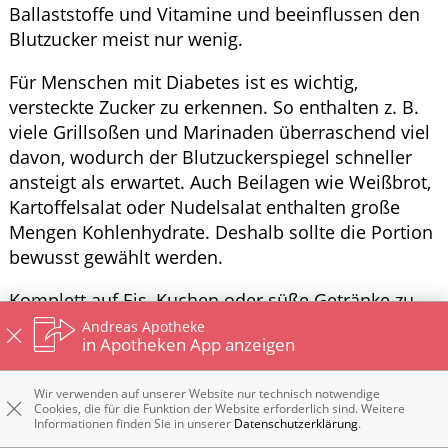
Ballaststoffe und Vitamine und beeinflussen den
Blutzucker meist nur wenig.
Für Menschen mit Diabetes ist es wichtig,
versteckte Zucker zu erkennen. So enthalten z. B.
viele Grillsoßen und Marinaden überraschend viel
davon, wodurch der Blutzuckerspiegel schneller
ansteigt als erwartet. Auch Beilagen wie Weißbrot,
Kartoffelsalat oder Nudelsalat enthalten große
Mengen Kohlenhydrate. Deshalb sollte die Portion
bewusst gewählt werden.
Komplett auf Eis, Kuchen oder süße Getränke zu
verzichten ist nicht zwingend notwendig.
Andreas Apotheke
in Apotheken App anzeigen
Entscheidend ist, die Menge im Blick zu behalten
und den Einfluss auf den Blutzucker zu
Wir verwenden auf unserer Website nur technisch notwendige
berücksichtigen. Frisches Obst kann eine gute
Cookies, die für die Funktion der Website erforderlich sind. Weitere
Alternative darstellen. Dennoch enthalten auch
Informationen finden Sie in unserer
Datenschutzerklärung
.